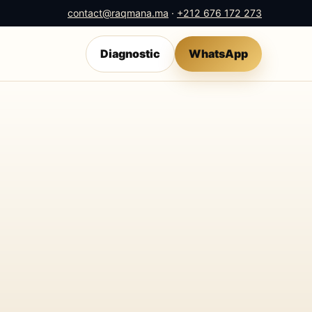
contact@raqmana.ma
·
+212 676 172 273
Diagnostic
WhatsApp