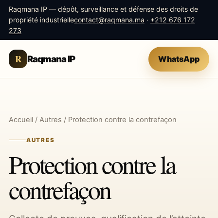
Raqmana IP — dépôt, surveillance et défense des droits de
propriété industrielle
contact@raqmana.ma
·
+212 676 172
273
R
Raqmana IP
WhatsApp
Accueil
/
Autres
/ Protection contre la contrefaçon
AUTRES
Protection contre la
contrefaçon